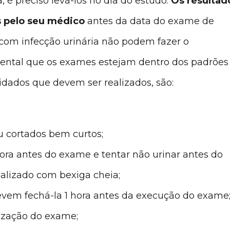
, é preciso levá-los no dia do estudo.
Os resultad
 pelo seu médico
antes da data do exame de
 com infecção urinária não podem fazer o
ental que os exames estejam dentro dos padrões
idados que devem ser realizados, são:
u cortados bem curtos;
ora antes do exame e tentar não urinar antes do
alizado com bexiga cheia;
vem fechá-la 1 hora antes da execução do exame
lização do exame;