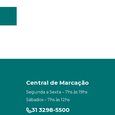
Central de Marcação
Segunda a Sexta – 7hs às 19hs
Sábados – 7hs às 12hs
31 3298-5500