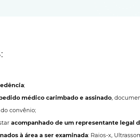
:
cedência
;
 pedido médico carimbado e assinado
, document
 do convênio;
estar
acompanhado de um representante legal d
onados à área a ser examinada
: Raios-x, Ultras