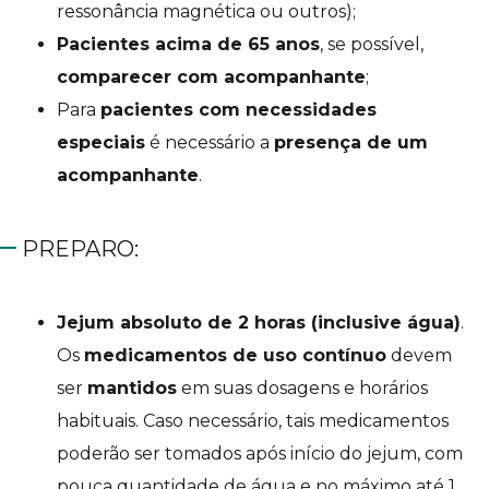
ressonância magnética ou outros);
Pacientes acima de 65 anos
, se possível,
comparecer com acompanhante
;
Para
pacientes com necessidades
especiais
é necessário a
presença de um
acompanhante
.
PREPARO:
Jejum absoluto de 2 horas (inclusive água)
.
Os
medicamentos de uso contínuo
devem
ser
mantidos
em suas dosagens e horários
habituais. Caso necessário, tais medicamentos
poderão ser tomados após início do jejum, com
pouca quantidade de água e no máximo até 1