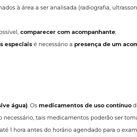
nados à área a ser analisada (radiografia, ultrass
possível,
comparecer com acompanhante
;
s especiais
é necessário a
presença de um aco
sive água)
. Os
medicamentos de uso contínuo
d
so necessário, tais medicamentos poderão ser tom
té 1 hora antes do horário agendado para o exam