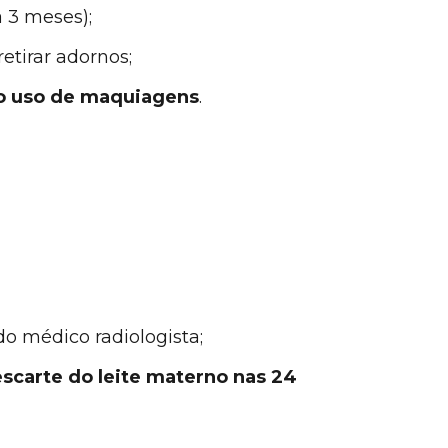
a 3 meses);
etirar adornos;
 o uso de maquiagens
.
do médico radiologista;
escarte do leite materno nas 24