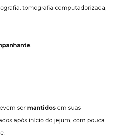
onografia, tomografia computadorizada,
mpanhante
.
evem ser
mantidos
em suas
ados após início do jejum, com pouca
e.