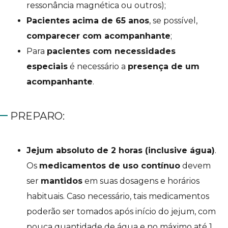
ressonância magnética ou outros);
Pacientes acima de 65 anos
, se possível,
comparecer com acompanhante
;
Para
pacientes com necessidades
especiais
é necessário a
presença de um
acompanhante
.
PREPARO:
Jejum absoluto de 2 horas (inclusive água)
.
Os
medicamentos de uso contínuo
devem
ser
mantidos
em suas dosagens e horários
habituais. Caso necessário, tais medicamentos
poderão ser tomados após início do jejum, com
pouca quantidade de água e no máximo até 1