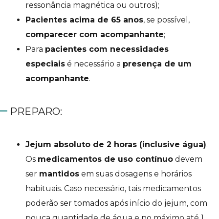
ressonância magnética ou outros);
Pacientes acima de 65 anos
, se possível,
comparecer com acompanhante
;
Para
pacientes com necessidades
especiais
é necessário a
presença de um
acompanhante
.
PREPARO:
Jejum absoluto de 2 horas (inclusive água)
.
Os
medicamentos de uso contínuo
devem
ser
mantidos
em suas dosagens e horários
habituais. Caso necessário, tais medicamentos
poderão ser tomados após início do jejum, com
pouca quantidade de água e no máximo até 1